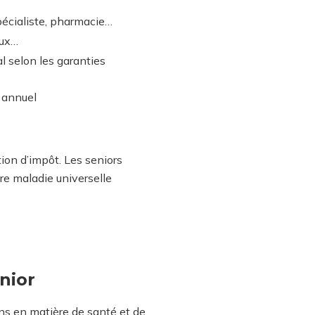
pécialiste, pharmacie…
aux…
l selon les garanties
l annuel
tion d’impôt. Les seniors
re maladie universelle
nior
ins en matière de santé et de