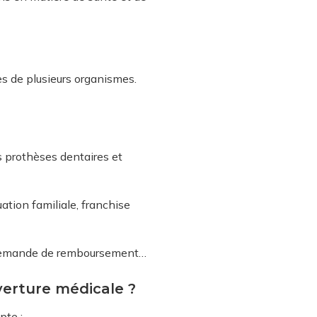
res de plusieurs organismes.
 prothèses dentaires et
uation familiale, franchise
e demande de remboursement…
erture médicale ?
pte :