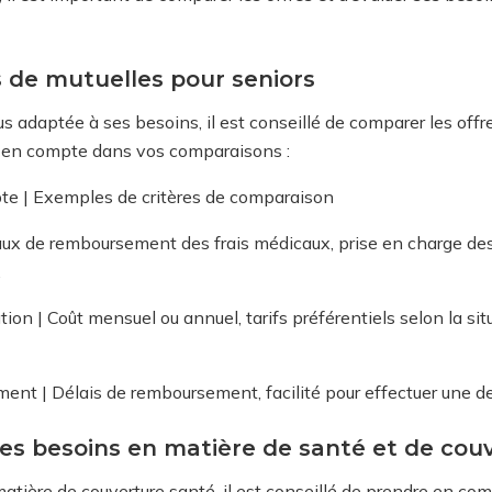
 de mutuelles pour seniors
lus adaptée à ses besoins, il est conseillé de comparer les off
e en compte dans vos comparaisons :
te | Exemples de critères de comparaison
aux de remboursement des frais médicaux, prise en charge des
…
ation | Coût mensuel ou annuel, tarifs préférentiels selon la sit
ment | Délais de remboursement, facilité pour effectuer un
s besoins en matière de santé et de couv
atière de couverture santé, il est conseillé de prendre en com