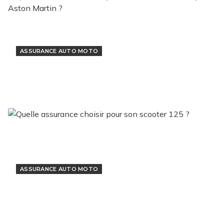
ASSURANCE AUTO MOTO
Quelle assurance choisir pour un véhicule
de marque Aston Martin ?
3 janvier 2023
ASSURANCE AUTO MOTO
Quelle assurance choisir pour son scooter
125 ?
6 décembre 2022