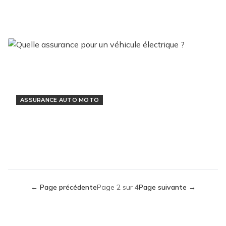
assurances auto ?
10 mai 2022
ASSURANCE AUTO MOTO
Quelle assurance pour un véhicule
électrique ?
9 mai 2022
← Page précédente
Page
2
sur
4
Page suivante →