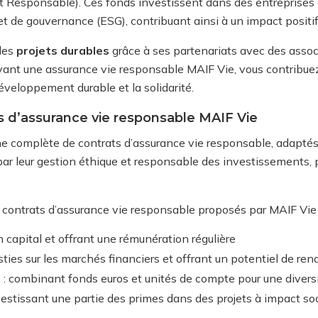
 Responsable). Ces fonds investissent dans des entreprises q
 de gouvernance (ESG), contribuant ainsi à un impact positif s
 des
projets durables
grâce à ses partenariats avec des assoc
rivant une assurance vie responsable MAIF Vie, vous contribue
développement durable et la solidarité.
ts d’assurance vie responsable MAIF Vie
complète de contrats d’assurance vie responsable, adaptés à 
par leur gestion éthique et responsable des investissements, 
e contrats d’assurance vie responsable proposés par MAIF Vie 
n capital et offrant une rémunération régulière
sties sur les marchés financiers et offrant un potentiel de re
s
: combinant fonds euros et unités de compte pour une diversi
vestissant une partie des primes dans des projets à impact s