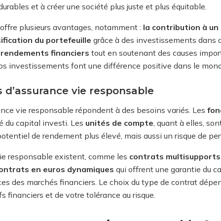
rables et à créer une société plus juste et plus équitable.
 offre plusieurs avantages, notamment :
la contribution à un
ification du portefeuille
grâce à des investissements dans des
s rendements financiers
tout en soutenant des causes import
os investissements font une différence positive dans le mond
s d’assurance vie responsable
ance vie responsable répondent à des besoins variés. Les
fon
té du capital investi. Les
unités de compte
, quant à elles, so
otentiel de rendement plus élevé, mais aussi un risque de pert
vie responsable existent, comme les
contrats multisupports
ontrats en euros dynamiques
qui offrent une garantie du c
es des marchés financiers. Le choix du type de contrat dépend
fs financiers et de votre tolérance au risque.