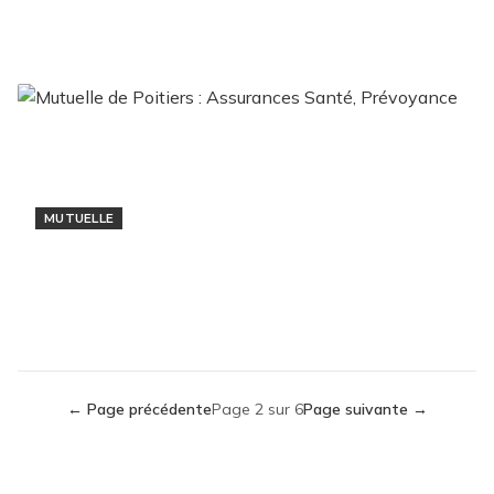
Mutuelle Santé
14 septembre 2024
MUTUELLE
Mutuelle de Poitiers : Assurances Santé,
Prévoyance
9 août 2024
← Page précédente
Page
2
sur
6
Page suivante →