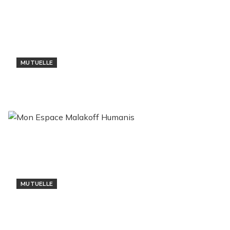
MUTUELLE
Bleu Mutuelle : Votre Santé à Cœur
3 décembre 2024
MUTUELLE
Mon Espace Malakoff Humanis
13 novembre 2024